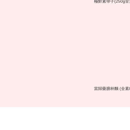
極鮮素帶子(250g全
當歸藥膳杯麵 (全素8