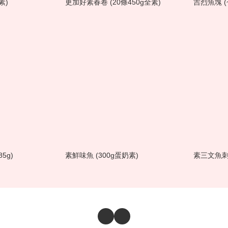
素)
更加好素春卷 (20條450g全素)
吉烈魚塊 (
5g)
素鮮味魚 (300g蛋奶素)
素三文魚刺身