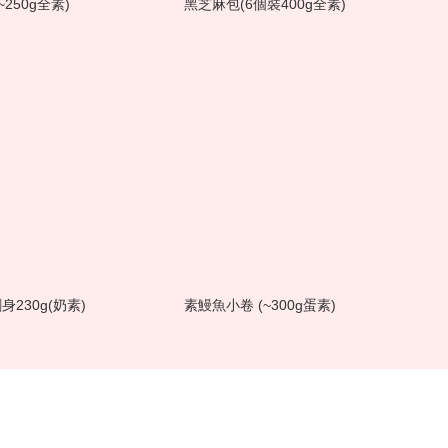
~250g全素)
黑芝麻包(6個裝400g全素)
230g(奶素)
素鰻魚小卷 (~300g蛋素)