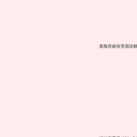
素飄香麻辣燙風味麵 (9