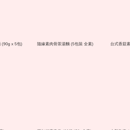
0g x 5包)
隨緣素肉骨茶湯麵 (5包裝 全素)
台式香菇素肉