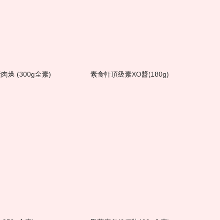
燥 (300g全素)
素食軒頂級素XO醬(180g)