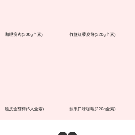
咖哩瘦肉(300g全素)
竹鹽紅藜麥餅(320g全素)
脆皮金菇棒(6入全素)
蘋果口味咖哩(220g全素)