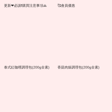
更新❤必讀❗購買注意事項🙏
🥰會員優惠
泰式紅咖哩調理包(200g全素)
香菇肉燥調理包(200g全素)