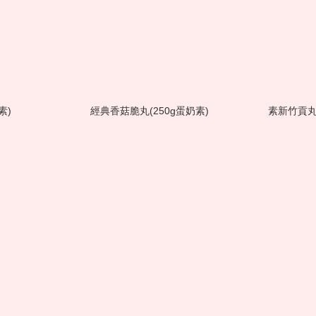
素)
經典香菇脆丸(250g蛋奶素)
素新竹貢丸(