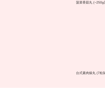
菠菜香菇丸 (~250g
台式素肉燥丸 (7粒裝