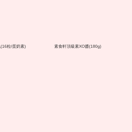
16粒/蛋奶素)
素食軒頂級素XO醬(180g)