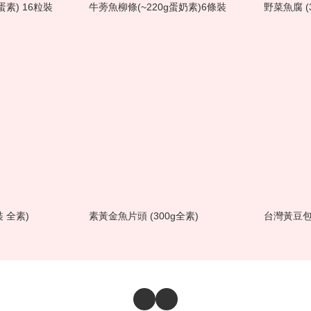
蛋素) 16粒裝
牛蒡魚柳條(~220g蛋奶素)6條裝
野菜魚腐 (
 全素)
素黃金魚片頭 (300g全素)
台灣黃豆包 (