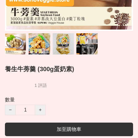
養生牛蒡羹 (300g蛋奶素)
1 評語
數量
−
+
加至購物車