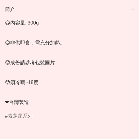
簡介
−
😊內容量: 300g

😊非供即食，需充分加熱。

😊成份請參考包裝圖片

😊須冷藏 -18度

❤台灣製造
素蒲屋系列