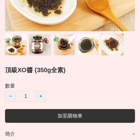
頂級XO醬 (350g全素)
數量
−
+
加至購物車
簡介
−