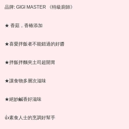
品牌: GIGI MASTER 《特級廚師》

★ 香菇，香椿添加

★喜愛拌飯者不能錯過的好醬

★拌飯拌麵夾土司超開胃

★讓食物多層次滋味

★絕妙鹹香好滋味

👍素食人士的烹調好幫手
