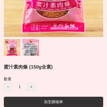
蜜汁素肉條 (150g全素)
數量
−
+
加至購物車