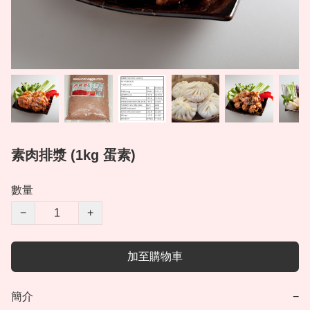
素肉排漿 (1kg 蛋素)
數量
−
+
加至購物車
簡介
−