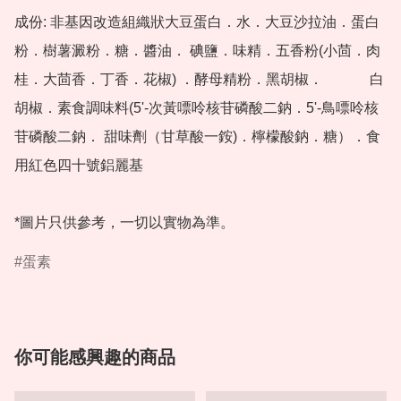
成份: 非基因改造組織狀大豆蛋白．水．大豆沙拉油．蛋白
粉．樹薯澱粉．糖．醬油． 碘鹽．味精．五香粉(小茴．肉
桂．大茴香．丁香．花椒) ．酵母精粉．黑胡椒． 　　　白
胡椒．素食調味料(5'-次黃嘌呤核苷磷酸二鈉．5'-鳥嘌呤核
苷磷酸二鈉． 甜味劑（甘草酸一銨)．檸檬酸鈉．糖）．食
用紅色四十號鋁麗基

*圖片只供參考，一切以實物為準。
蛋素
你可能感興趣的商品