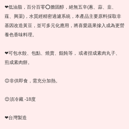
❤低油脂，百分百零⭕膽固醇，絕無五辛(蔥、蒜、韭、
薤、興渠)，水質經精密過濾系統，本產品主要原料採取非
基因改造黃豆，並可多元化應用，將喜愛蔬果摻入成為更營
養色香味料理。

❤可包水餃、包點、燒賣、餛飩等， 或者捏成素肉丸子、
煎成素肉餅。

😊非供即食，需充分加熱。

😊須冷藏 -18度

❤台灣製造
