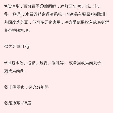
❤低油脂，百分百零⭕膽固醇，絕無五辛(蔥、蒜、韭、
薤、興渠)，水質經精密過濾系統，本產品主要原料採取非
基因改造黃豆，並可多元化應用，將喜愛蔬果摻入成為更營
養色香味料理。

😊內容量: 1kg

❤可包水餃、包點、燒賣、餛飩等， 或者捏成素肉丸子、
煎成素肉餅。

😊非供即食，需充分加熱。

😊須冷藏 -18度
