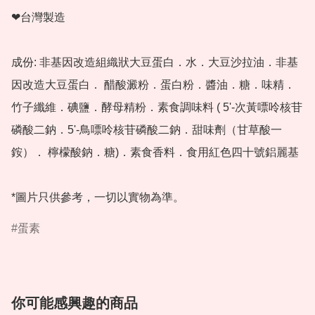
❤台灣製造

成份: 非基因改造組織狀大豆蛋白．水．大豆沙拉油．非基
因改造大豆蛋白． 醋酸澱粉．蛋白粉．醬油．糖．味精．
竹子纖維．碘鹽．酵母精粉．素食調味料 ( 5'-次黃嘌呤核苷
磷酸二鈉．5'-鳥嘌呤核苷磷酸二鈉．甜味劑（甘草酸一
銨）． 檸檬酸鈉．糖)．素食香料．食用紅色四十號鋁麗基

*圖片只供參考，一切以實物為準。
蛋素
你可能感興趣的商品