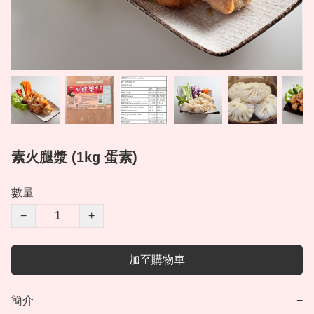
素火腿漿 (1kg 蛋素)
數量
−
+
加至購物車
簡介
−