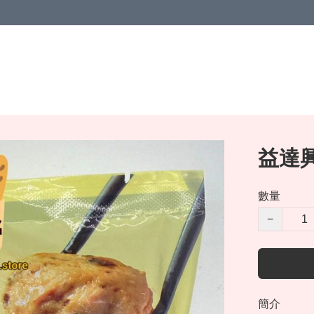
益達興
數量
−
簡介