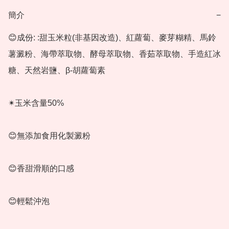
簡介
−
😊成份: :甜玉米粒(非基因改造)、紅蘿蔔、麥芽糊精、馬鈴
薯澱粉、海帶萃取物、酵母萃取物、香茹萃取物、手造紅冰
糖、天然岩鹽、β-胡蘿蔔素

✴玉米含量50%

😊無添加食用化製澱粉

😊香甜滑順的口感

😊輕鬆沖泡
