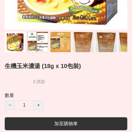
生機玉米濃湯 (18g x 10包裝)
2 評語
數量
−
+
加至購物車