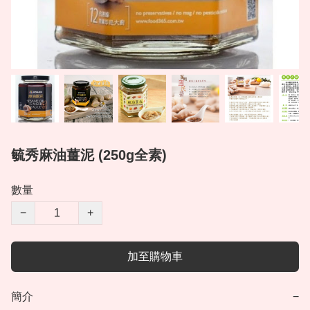
毓秀麻油薑泥 (250g全素)
數量
−
+
加至購物車
簡介
−