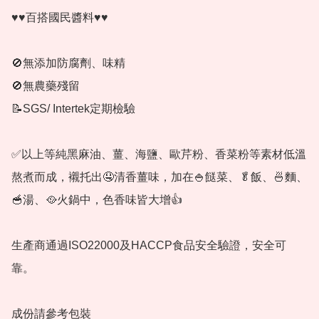
♥️♥️百搭國民醬料♥️♥️ 

🚫無添加防腐劑、味精

🚫無農藥殘留

📝SGS/ Intertek定期檢驗 

✅以上等純黑麻油、薑、海鹽、歐芹粉、香菜粉等素材低溫
熬煮而成，襯托出🤤清香薑味，加在🍚餸菜、🥬飯、🍜麵、
🥣湯、🥘火鍋中，色香味皆大增👍 

生產商通過ISO22000及HACCP食品安全驗證，安全可
靠。 

成份請參考包裝
