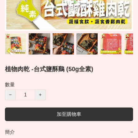
植物肉乾 -台式鹽酥鷄 (50g全素)
數量
−
+
加至購物車
簡介
−