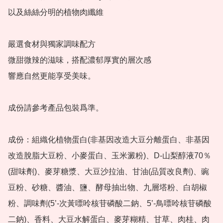
以及絲絲分明的植物肉纖維

嚴選食材與獨家調味配方

微甜微辣的滋味，搭配濃郁厚實的層次感

響應自然更能享受美味。

成份請參考產品包裝爲準。

成份：組織化植物蛋白(非基因改造大豆分離蛋白、非基因
改造脫脂大豆粉、小麥蛋白、玉米澱粉)、D-山梨醇液70％
(甜味劑)、麥芽糖漿、大豆沙拉油、甘油(品質改良劑)、豌
豆粉、砂糖、醬油、鹽、酵母抽出物、九層塔粉、白胡椒
粉、調味劑(5’-次黃嘌呤核苷磷酸二鈉、5’-鳥嘌呤核苷磷酸
二鈉)、香料、大豆水解蛋白、麥芽糊精、甘草、肉桂、肉