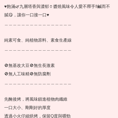
♥️飽滿🌿九層塔香與濃郁🏺醬燒風味令人愛不釋手‼️鹹而不
膩😋，讓你一口接一口♥️

＿＿＿＿＿＿＿＿＿＿＿＿＿＿＿＿

純素可食、純植物原料、素食生產線

＿＿＿＿＿＿＿＿＿＿＿＿＿＿＿＿

🚫無基改大豆🚫無生長激素

🚫無人工味精🚫無防腐劑

＿＿＿＿＿＿＿＿＿＿＿＿＿＿＿＿

先醃後烤，將風味鎖進植物肉纖維

一口大小、剛剛好的厚度

透過小火仔細烘烤，保留Q度與嚼勁
