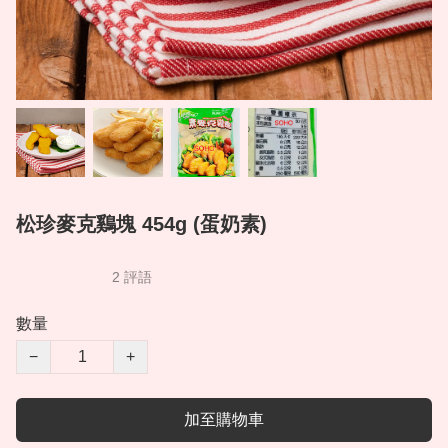
松珍麥克鷄塊 454g (蛋奶素)
2 評語
數量
−
+
加至購物車