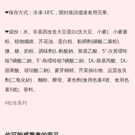
❤保存方式：冷凍-18℃，開封後請儘速食用完畢。

❤成份：水、非基因改造大豆蛋白(含大豆、小麥)、小麥澱
粉、植物纖維、芥花油、蛋白粉、黏稠劑(磷酸二澱粉)、
鹽、糖、奶粉、調味劑(L-麩酸鈉、胺基乙酸、5''-次黃嘌呤
核?磷酸二鈉、5''-鳥嘌呤核?磷酸二鈉、DL-胺基丙酸、DL-
蘋果酸、琥珀酸二鈉)、麥芽糊精、芹菜抽出物、品質改良
劑(二氧化矽) 、麵粉、酵母、著色劑(食用色素4號、食用色
素5號)、香料。
松珍系列
你可能感興趣的商品