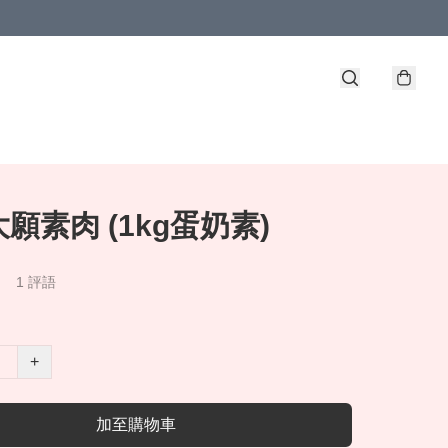
願素肉 (1kg蛋奶素)
1 評語
+
加至購物車