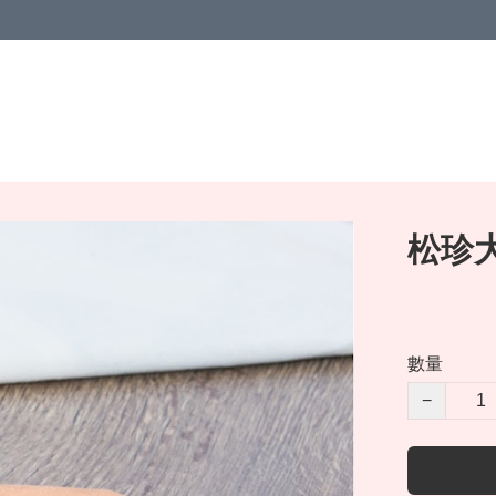
松珍大
數量
−