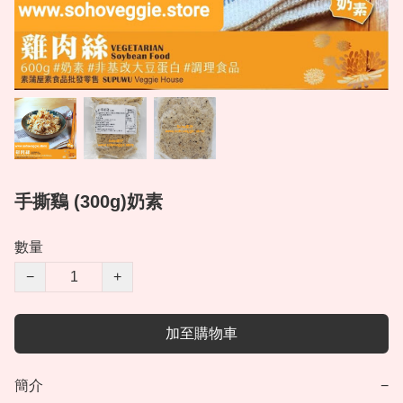
手撕鷄 (300g)奶素
數量
−
+
加至購物車
簡介
−