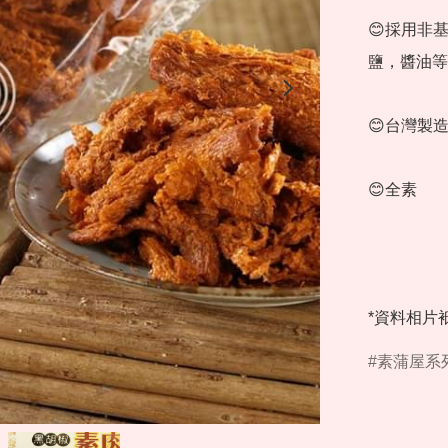
😊採用非
鹽，醬油等
😊台灣製造
😊全素

*資料相片
素蒲屋系