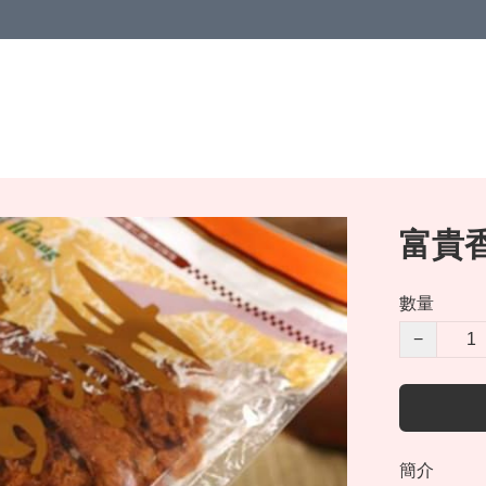
富貴香
數量
−
簡介