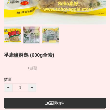
孚康鹽酥鷄 (600g全素)
1 評語
數量
−
+
加至購物車