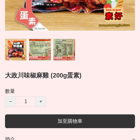
大政川味椒麻雞 (200g蛋素)
數量
−
+
加至購物車
簡介
−