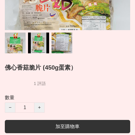
佛心香菇脆片 (450g蛋素）
1 評語
數量
−
+
加至購物車